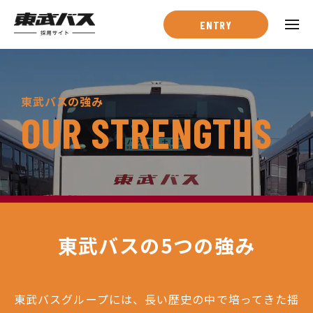
ENTRY
東武バスを知る
東武バスの強み
OUR STRENGTHS
ー
東武バスとは
ー
東武バスの強み
ー
数字で見る東武バス
仕事・人を知る
東武バスの5つの強み
ー
仕事紹介
ー
社員インタビュー
東武バスグループには、長い歴史の中で培ってきた揺