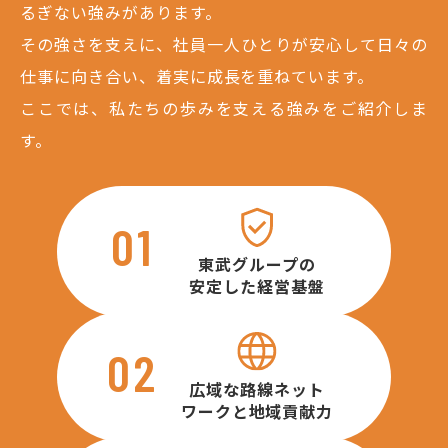
るぎない強みがあります。
環境を知る
その強さを支えに、社員一人ひとりが安心して日々の
仕事に向き合い、着実に成長を重ねています。
ー
福利厚生
ここでは、私たちの歩みを支える強みをご紹介しま
ー
研修制度
す。
採用情報
01
ー
募集要項
東武グループの
ー
説明会・採用試験
安定した経営基盤
ー
よくある質問
02
ー
ご応募から
採用までの流れ
広域な路線
ネット
ワークと
地域貢献力