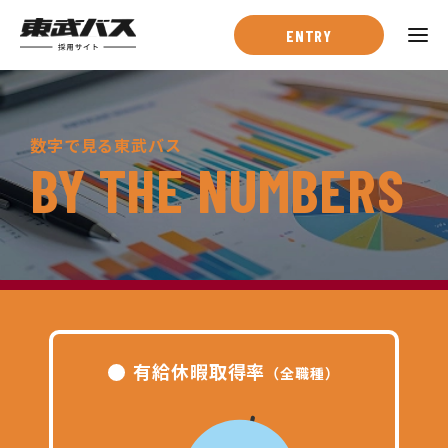
ENTRY
東武バスを知る
数字で見る東武バス
BY THE NUMBERS
ー
東武バスとは
ー
東武バスの強み
ー
数字で見る東武バス
仕事・人を知る
有給休暇取得率
ー
仕事紹介
（全職種）
ー
社員インタビュー