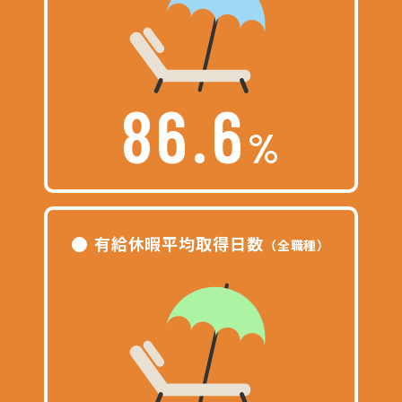
環境を知る
ー
福利厚生
86.6
ー
研修制度
%
採用情報
ー
募集要項
有給休暇平均取得日数
（全職種）
ー
説明会・採用試験
ー
よくある質問
ー
ご応募から
採用までの流れ