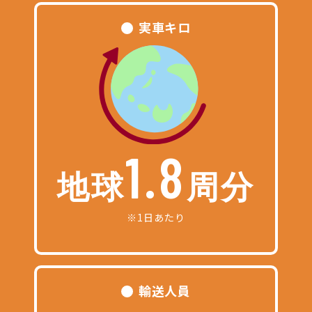
実車キロ
1.8
地球
周分
※1日あたり
輸送人員