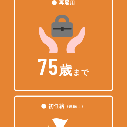
再雇用
75
歳
まで
初任給
（運転士）