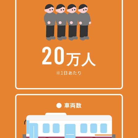
20
万人
※1日あたり
車両数