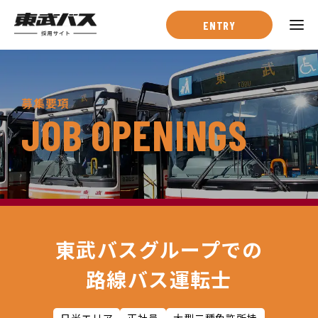
ENTRY
東武バスを知る
募集要項
JOB OPENINGS
ー
東武バスとは
ー
東武バスの強み
ー
数字で見る東武バス
仕事・人を知る
東武バスグループでの
ー
仕事紹介
路線バス運転士
ー
社員インタビュー