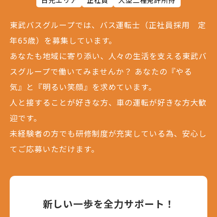
日光エリア
正社員
大型二種免許所持
環境を知る
東武バスグループでは、バス運転士（正社員採用 定
年65歳）を募集しています。
ー
福利厚生
あなたも地域に寄り添い、人々の生活を支える東武バ
ー
研修制度
スグループで働いてみませんか？
あなたの『やる
気』と『明るい笑顔』を求めています。
採用情報
人と接することが好きな方、車の運転が好きな方大歓
迎です。
ー
募集要項
未経験者の方でも研修制度が充実している為、安心し
ー
説明会・採用試験
てご応募いただけます。
ー
よくある質問
ー
ご応募から
採用までの流れ
新しい一歩を全力サポート！