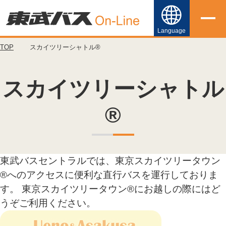
Language
TOP
スカイツリーシャトル®
日本語
English
スカイツリー
シャトル
简体中文
®
繁體中文
한국어
東武バスセントラルでは、東京スカイツリータウン
®へのアクセスに便利な直行バスを運行しておりま
す。 東京スカイツリータウン®にお越しの際にはど
うぞご利用ください。