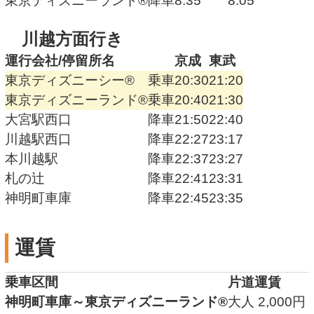
東京ディズニーランド®
降車
8:35
8:05
川越方面行き
運行会社/
停留所名
京成
東武
東京ディズニーシー®
乗車
20:30
21:20
東京ディズニーランド®
乗車
20:40
21:30
大宮駅西口
降車
21:50
22:40
川越駅西口
降車
22:27
23:17
本川越駅
降車
22:37
23:27
札の辻
降車
22:41
23:31
神明町車庫
降車
22:45
23:35
運賃
乗車区間
片道運賃
神明町車庫
～
東京ディズニーランド®
大人 2,000円