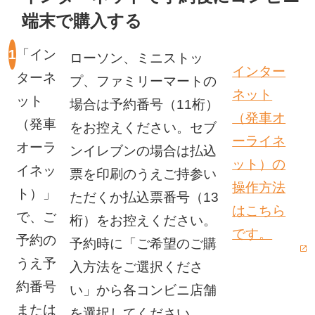
端末で購入する
「イン
ローソン、ミニストッ
インター
ターネ
プ、ファミリーマートの
ネット
ット
場合は予約番号（11桁）
（発車オ
（発車
をお控えください。セブ
ーライネ
オーラ
ンイレブンの場合は払込
ット）の
イネッ
票を印刷のうえご持参い
操作方法
ト）」
ただくか払込票番号（13
はこちら
で、ご
桁）をお控えください。
新しい
です。
予約の
予約時に「ご希望のご購
うえ予
入方法をご選択くださ
約番号
い」から各コンビニ店舗
または
を選択してください。