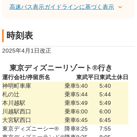
高速バス表示ガイドラインに基づく表示
時刻表
2025年4月1日改正
東京ディズニーリゾート®行き
運行会社/
停留所名
東武
平日
東武
土休日
神明町車庫
乗車
5:40
5:40
札の辻
乗車
5:44
5:44
本川越駅
乗車
5:49
5:49
川越駅西口
乗車
6:00
6:00
大宮駅西口
乗車
6:45
6:45
東京ディズニーシー®
降車
8:25
7:55