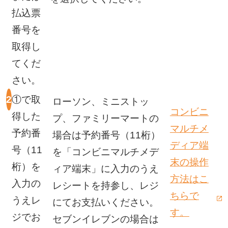
払込票
番号を
取得し
てくだ
さい。
①で取
ローソン、ミニストッ
コンビニ
得した
プ、ファミリーマートの
マルチメ
予約番
場合は予約番号（11桁）
ディア端
号（11
を「コンビニマルチメデ
末の操作
桁）を
ィア端末」に入力のうえ
方法はこ
入力の
レシートを持参し、レジ
ちらで
うえレ
にてお支払いください。
新しいウ
す。
ジでお
セブンイレブンの場合は