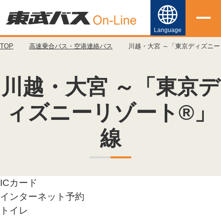
Language
TOP
高速乗合バス・空港連絡バス
川越・大宮 ～「東京ディズニー
日本語
English
川越・大宮 ～「東京
デ
简体中文
ィズニーリゾート
®」
繁體中文
線
한국어
ICカード
インターネット予約
トイレ