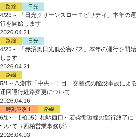
路線
日光
4/25～ 「日光グリーンスローモビリティ」本年の運
行を開始します
2026.04.21
路線
日光
4/25～ 「赤沼奥日光低公害バス」本年の運行を開始
します
2026.04.21
路線
5/1～八潮市「中央一丁目」交差点の陥没事故による
迂回運行経路変更について
2026.04.16
時刻表改正
路線
6/1～ 【柏05】柏駅西口～若柴循環線の運行終了に
ついて（西柏営業事務所）
2026.04.03