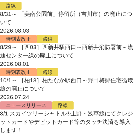
路線
8/31～ 「美南公園前」停留所（吉川市）の廃止につ
いて
2026.08.03
時刻表改正
路線
8/29～ ［西03］西新井駅西口～西新井消防署前～流
通センター線の廃止について
2026.08.01
時刻表改正
路線
10/1～ ［柏13］柏たなか駅西口～野田梅郷住宅循環
線の廃止について
2026.07.24
ニュースリリース
路線
8/1 スカイツリーシャトル®上野・浅草線にてクレジ
ットカードやデビットカード等のタッチ決済を導入
します！