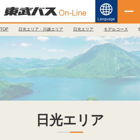
Language
TOP
日光エリア・川越エリア
日光エリア
モデルコース
日本語
English
简体中文
繁體中文
한국어
日光エリア