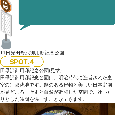
11
日光田母沢御用邸
記念公園
田母沢御用邸記念公園
(見学)
田母沢御用邸記念公園は、明治時代に造営された皇
室の別邸跡地です。趣のある建物と美しい日本庭園
が見どころ。歴史と自然が調和した空間で、ゆった
りとした時間を過ごすことができます。